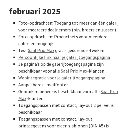
februari 2025
Foto-opdrachten: Toegang tot meer dan één galerij
voor meerdere deelnemers (bijv. broers en zussen)
Foto-opdrachten: Productsets voor meerdere
galerijen mogelijk
Test
Saal Prio Max
gratis gedurende 4 weken
Persoonlijke link naar je galerijtoegangspagina
Je pagina’s op de galerijtoegangspagina zijn
beschikbaar voor alle
Saal Prio Max
-klanten
Webintegratie voor je galerijtoegangspagina
Aanpasbare e-mailfooter
Gebruikersbeheer is beschikbaar voor alle
Saal Prio
Max
-klanten
Toegangspassen met contact, lay-out 2 per vel is
beschikbaar
Toegangspassen met contact, lay-out
printgegevens voor eigen sjablonen (DIN A5) is