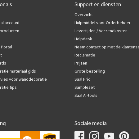
onals
Support en diensten
Overzicht
al account
Hulpmiddel voor Orderbeheer
producten
Levertijden / Verzendkosten
t
Helpdesk
 Portal
Neem contact op met de klantens
rt
Reclamatie
rds
Prijzen
atie materiaal gids
Grote bestelling
vies voor wanddecoratie
Saal Prio
atie tips
Sampleset
Saal AI-tools
ing
Sociale media