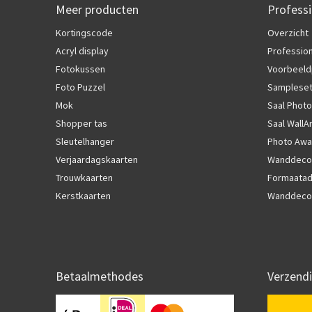
Meer producten
Professi
Kortingscode
Overzicht
Acryl display
Profession
Fotokussen
Voorbeeld
Foto Puzzel
Samplese
Mok
Saal Photo
Shopper tas
Saal WallA
Sleutelhanger
Photo Awa
Verjaardagskaarten
Wanddecor
Trouwkaarten
Formaatad
Kerstkaarten
Wanddecor
Betaalmethodes
Verzend