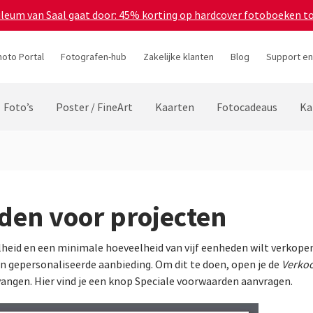
bileum van Saal gaat door: 45% korting op hardcover fotoboeken t
hoto Portal
Fotografen-hub
Zakelijke klanten
Blog
Support en
Foto’s
Poster / FineArt
Kaarten
Fotocadeaus
Ka
den voor projecten
lheid en een minimale hoeveelheid van vijf eenheden wilt verkopen
 gepersonaliseerde aanbieding. Om dit te doen, open je de
Verkoo
tvangen. Hier vind je een knop Speciale voorwaarden aanvragen.