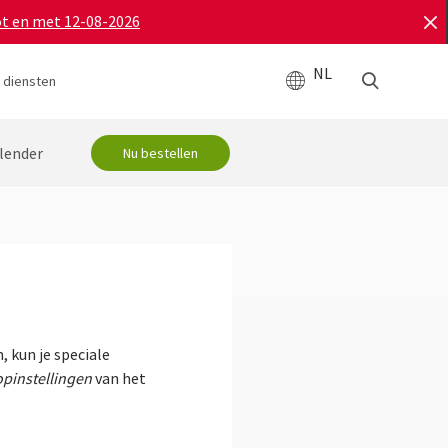
ot en met 12-08-2026
NL
 diensten
lender
Nu bestellen
, kun je speciale
pinstellingen
van het