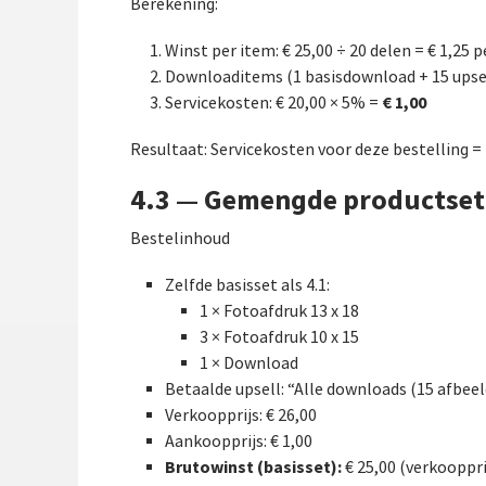
Berekening:
Winst per item: € 25,00 ÷ 20 delen = € 1,25 p
Downloaditems (1 basisdownload + 15 upse
€ 1,00
Servicekosten: € 20,00 × 5% =
Resultaat: Servicekosten voor deze bestelling =
4.3 — Gemengde productset 
Bestelinhoud
Zelfde basisset als 4.1:
1 × Fotoafdruk 13 x 18
3 × Fotoafdruk 10 x 15
1 × Download
Betaalde upsell: “Alle downloads (15 afbee
Verkoopprijs: € 26,00
Aankoopprijs: € 1,00
Brutowinst (basisset):
€ 25,00 (verkooppri