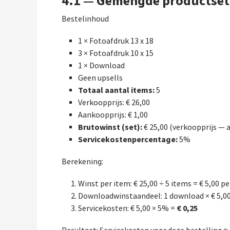
4.1 — Gemengde productset 
Bestelinhoud
1 × Fotoafdruk 13 x 18
3 × Fotoafdruk 10 x 15
1 × Download
Geen upsells
Totaal aantal items:
5
Verkoopprijs: € 26,00
Aankoopprijs: € 1,00
Brutowinst (set):
€ 25,00 (verkoopprijs — 
Servicekostenpercentage:
5%
Berekening:
Winst per item: € 25,00 ÷ 5 items = € 5,00 p
Downloadwinstaandeel: 1 download × € 5,00 
€ 0,25
Servicekosten: € 5,00 × 5% =