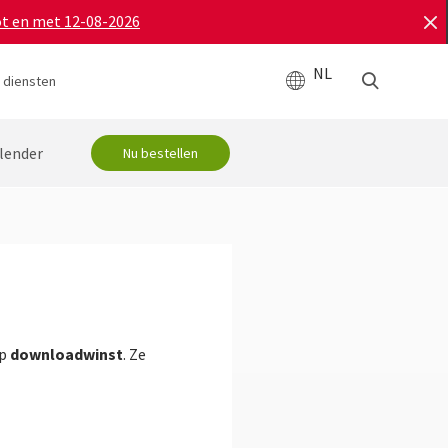
ot en met 12-08-2026
NL
 diensten
lender
Nu bestellen
downloadwinst
op
. Ze