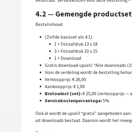
Resultaat: Servicekosten voor deze bestelling =
4.2 — Gemengde productset 
Bestelinhoud
(Zelfde basisset als 4.1):
1 × Fotoafdruk 13 x 18
3 × Fotoafdruk 10 x 15
1 × Download
Gratis download-upsell: “Alle downloads (1
Voor de verdeling wordt de bestelling beha
Verkoopprijs: € 26,00
Aankoopprijs: € 1,00
Brutowinst (set):
€ 25,00 (verkoopprijs — 
Servicekostenpercentage:
5%
Ook al wordt de upsell “gratis” aangeboden aan 
uit downloads bestaat. Daarom wordt het meeg