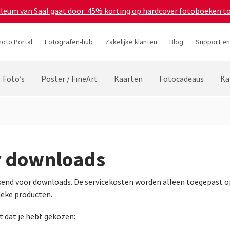
bileum van Saal gaat door: 45% korting op hardcover fotoboeken t
hoto Portal
Fotografen-hub
Zakelijke klanten
Blog
Support en
Foto’s
Poster / FineArt
Kaarten
Fotocadeaus
Ka
r downloads
kend voor downloads. De servicekosten worden alleen toegepast 
ieke producten.
 dat je hebt gekozen: