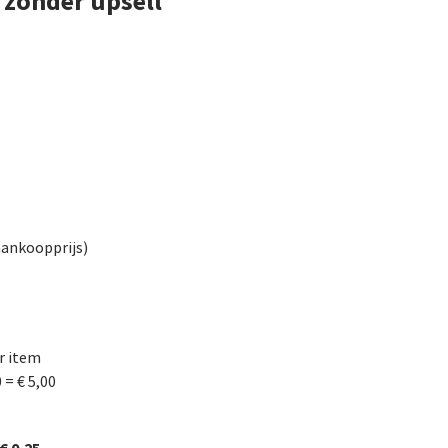
zonder upsell
aankoopprijs)
er item
= € 5,00