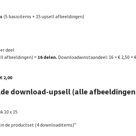
ms
(5 basisitems + 15 upsell afbeeldingen)
er deel
16 delen.
ll afbeeldingen) =
Downloadwinstaandeel: 16 × € 2,50 = €
€ 2,00
de download-upsell (alle afbeeldingen 
k 10 x 15
d in de productset (4 downloaditems)”