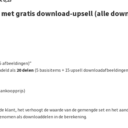
€ 0,25
met gratis download-upsell (alle dow
5 afbeeldingen)”
20 delen
ndeld als
(5 basisitems + 15 upsell downloadafbeeldingen
aankoopprijs)
de klant, het verhoogt de waarde van de gemengde set en het aand
enomen als downloaddelen in de berekening.