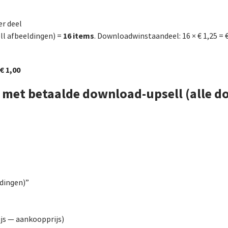
er deel
16 items
ll afbeeldingen) =
. Downloadwinstaandeel: 16 × € 1,25 = 
€ 1,00
met betaalde download-upsell (alle d
ldingen)”
js — aankoopprijs)