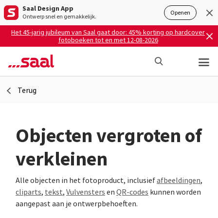
Saal Design App
Openen
Ontwerp snel en gemakkelijk.
Het 45-jarig jubileum van Saal gaat door: 45% korting op hardcover
fotoboeken tot en met 12-08-2026
Terug
Objecten vergroten of
verkleinen
Alle objecten in het fotoproduct, inclusief
afbeeldingen
,
cliparts
,
tekst
,
Vulvensters
en
QR-codes
kunnen worden
aangepast aan je ontwerpbehoeften.