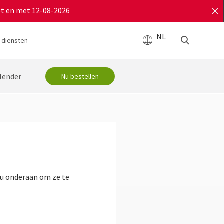
ot en met 12-08-2026
NL
 diensten
lender
Nu bestellen
enu onderaan om ze te