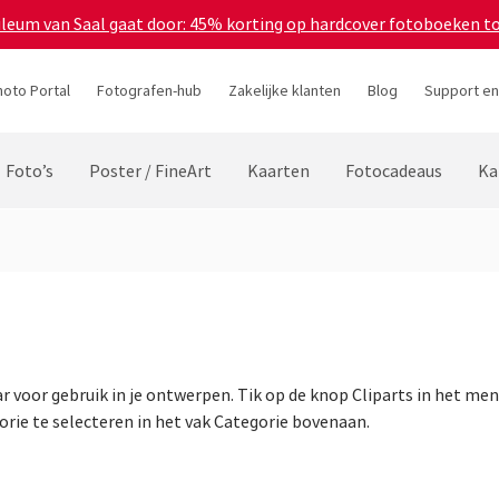
bileum van Saal gaat door: 45% korting op hardcover fotoboeken t
hoto Portal
Fotografen-hub
Zakelijke klanten
Blog
Support en
Foto’s
Poster / FineArt
Kaarten
Fotocadeaus
Ka
aar voor gebruik in je ontwerpen. Tik op de knop Cliparts in het m
orie te selecteren in het vak Categorie bovenaan.