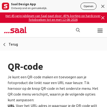
Saal Design App
Openen
Ontwerp snel en gemakkelijk.
Het 45-jarig jubileum van Saal gaat door: 45% korting op hardcover
fotoboeken tot en met 12-08-2026
Terug
QR-code
Je kunt een QR-code maken en toevoegen aan je
fotoproduct die linkt naar een URL naar keuze. Tik
hiervoor op de knop QR-code in het onderste menu. Het
QR code menu verschijnt, waarin je de volgende opties
kunt aanpassen:
URL
: Voer het URL-adres in waarnaar je de QR-code wilt