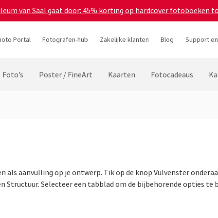
bileum van Saal gaat door: 45% korting op hardcover fotoboeken t
hoto Portal
Fotografen-hub
Zakelijke klanten
Blog
Support en
Foto’s
Poster / FineArt
Kaarten
Fotocadeaus
Ka
n als aanvulling op je ontwerp. Tik op de knop Vul­ven­ster onde
n Structuur. Selecteer een tabblad om de bijbehorende opties te b