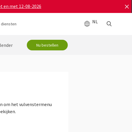
ot en met 12-08-2026
NL
 diensten
lender
Nu bestellen
raan om het vulvenstermenu
ekijken.