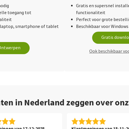
nodig
Gratis en supersnel instal
elle toegang tot
functionaliteit
liteit
Perfect voor grote bestell
laptop, smartphone of tablet
Beschikbaar voor Windows
Gratis downl
Ontwerpen
Ook beschikbaar vo
ten in Nederland zeggen over on
ingen van 17-12-2025
Klantmeningen van 15-11-2