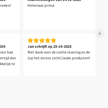
vreden!
Helemaal prima
Sup
024
Jan schrijft op 23-10-2023
Ka
zien had.
Met dank voor de snelle levering en de
Ik
ertijd dan
(op het eerste zicht) leuke producten!
de
kkelijk te
mi
af
me
op
no
wa
ee
he