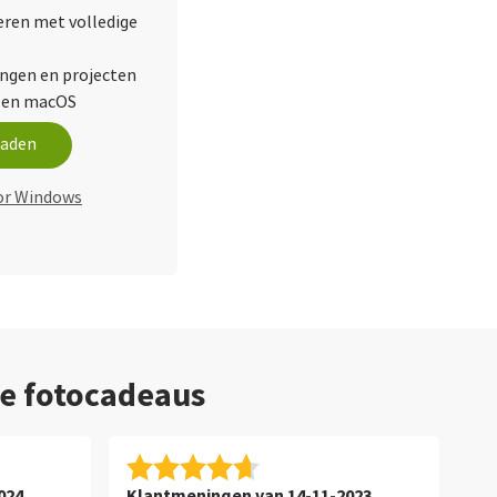
leren met volledige
ingen en projecten
 en macOS
oaden
or Windows
ze fotocadeaus
024
Klantmeningen van 14-11-2023
Ja