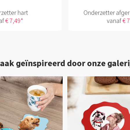
zetter hart
Onderzetter afge
af
€ 7,49*
vanaf
€ 
aak geïnspireerd door onze galeri