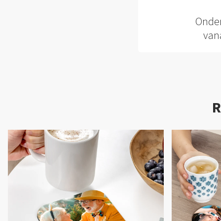
Onder
van
R