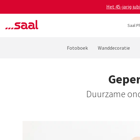
Het 45-jarig ju
Saal P
Fotoboek
Wanddecoratie
Geper
Duurzame onde