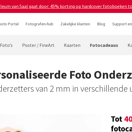
bileum van Saal gaat door: 45% korting op hardcover fotoboeken t
hoto Portal
Fotografen-hub
Zakelijke klanten
Blog
Support en
Fotocadeaus
Foto’s
Poster / FineArt
Kaarten
K
sonaliseerde Foto Onderz
rzetters van 2 mm in verschillende
Tot
4
fotoc