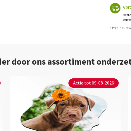
Ver
Beste
expre
* Prijs incl. b
der door ons assortiment onderzet
Actie tot 09-08-2026