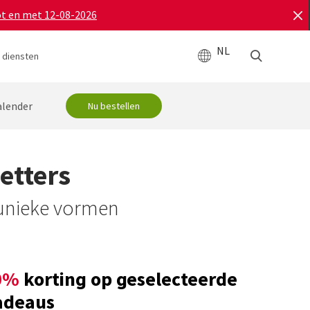
ot en met 12-08-2026
NL
 diensten
alender
Nu bestellen
etters
 unieke vormen
0%
korting op geselecteerde
adeaus