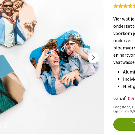
Vier wat j
onderzette
voorkom je
onderzette
bloemvormi
en hartvor
vaatwasser
Alumi
Indiv
Niet 
€ 5
vanaf
Laagste prijs 
Lijstprijs: € 9,
O