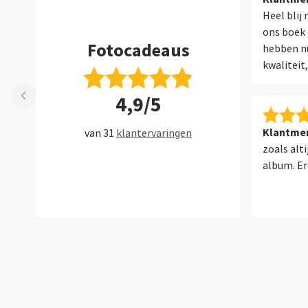
Heel blij
ons boek
Fotocadeaus
hebben nu
kwaliteit
service.
4,9/5
Klantmen
van 31
klantervaringen
zoals alt
album. Er