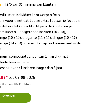
4,9/5 van 31 mening van klanten
e wilt: met individueel ontworpen foto-
rs voeg je net dat beetje extra toe aan je feest en
 dat er vlekken achterblijven. Je kunt voor je
rs kiezen uit afgeronde hoeken (10 x 10),
ge (10 x 10), elegante (11 x 11), chique (10 x 10)
mige (14 x 13) vormen. Let op: ze kunnen niet in de
.
nium composietpaneel van 2 mm dik (mat)
iduele hoeveelheden
geschikt voor kinderen jonger dan 3 jaar
,99*
tot 09-08-2026
in 30 dagen: € 5,49 |
Details
99
ntwerpen