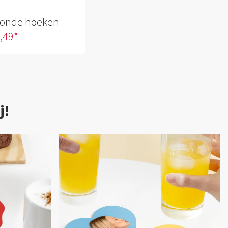
ronde hoeken
7,49*
j!