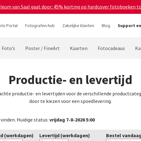
bileum van Saal gaat door: 45% korting op hardcover fotoboeken t
oto Portal
Fotografen-hub
Zakelijke klanten
Blog
Support en
Foto’s
Poster / FineArt
Kaarten
Fotocadeaus
Ka
Productie- en levertijd
achte productie- en levertijden voor de verschillende productcateg
door te kiezen voor een spoedlevering.
vrijdag 7-8-2026 5:00
 vinden. Huidige status:
jd (werkdagen)
Levertijd (werkdagen)
Bestel vandaag