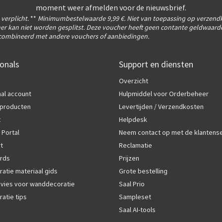
moment weer afmelden voor de nieuwsbrief.
s verplicht.
**
Minimumbestelwaarde 9,99 €. Niet van toepassing op verzend
er kan niet worden gesplitst. Deze voucher heeft geen contante geldwaarde
ombineerd met andere vouchers of aanbiedingen.
onals
Support en diensten
Overzicht
al account
Hulpmiddel voor Orderbeheer
producten
Levertijden / Verzendkosten
t
Helpdesk
 Portal
Neem contact op met de klantens
rt
Reclamatie
rds
Prijzen
atie materiaal gids
Grote bestelling
vies voor wanddecoratie
Saal Prio
atie tips
Sampleset
Saal AI-tools