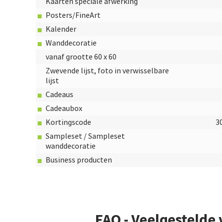
Kaarten speciale afwerking
Posters/FineArt
Kalender
Wanddecoratie
vanaf grootte 60 x 60
Zwevende lijst, foto in verwisselbare
lijst
Cadeaus
Cadeaubox
Kortingscode
3
Sampleset / Sampleset
wanddecoratie
Business producten
FAQ - Veelgestelde