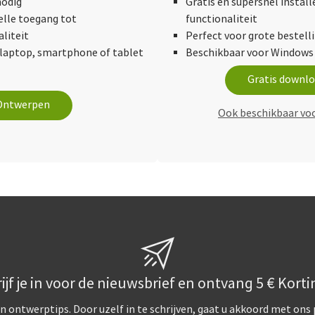
nodig
Gratis en supersnel instal
elle toegang tot
functionaliteit
liteit
Perfect voor grote bestell
laptop, smartphone of tablet
Beschikbaar voor Windows
Gratis downl
Ontwerpen
Ook beschikbaar vo
ijf je in voor de nieuwsbrief en ontvang 5 € Korti
n ontwerptips. Door uzelf in te schrijven, gaat u akkoord met ons