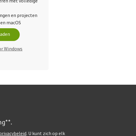
leren met volledige
ingen en projecten
 en macOS
oaden
or Windows
ng**.
privacybeleid
. U kunt zich op elk