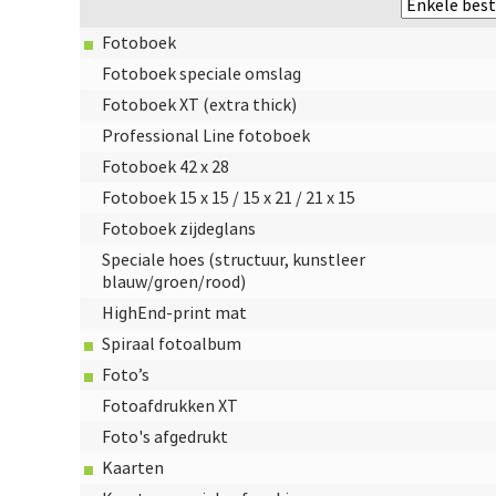
Fotoboek
Fotoboek speciale omslag
Fotoboek XT (extra thick)
Professional Line fotoboek
Fotoboek 42 x 28
Fotoboek 15 x 15 / 15 x 21 / 21 x 15
Fotoboek zijdeglans
Speciale hoes (structuur, kunstleer
blauw/groen/rood)
HighEnd-print mat
Spiraal fotoalbum
Foto’s
Fotoafdrukken XT
Foto's afgedrukt
Kaarten