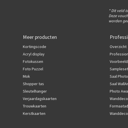
* Dit veld i
Deze vouch
worden gec
Meer producten
Professi
Kortingscode
Overzicht
Acryl display
Profession
Fotokussen
Voorbeeld
Foto Puzzel
Samplese
Mok
Saal Photo
Shopper tas
Saal WallA
Sleutelhanger
Photo Awa
Verjaardagskaarten
Wanddecor
Trouwkaarten
Formaatad
Kerstkaarten
Wanddecor