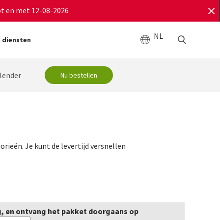
ot en met 12-08-2026
NL
 diensten
lender
Nu bestellen
orieën. Je kunt de levertijd versnellen
, en ontvang het pakket doorgaans op