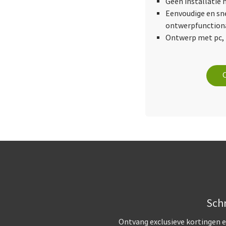
Geen installatie 
Eenvoudige en sn
ontwerpfunctiona
Ontwerp met pc, 
Schr
Ontvang exclusieve kortingen e