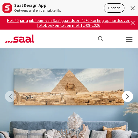
Saal Design App
Openen
Ontwerp snel en gemakkelijk.
Het 45-jarig jubileum van Saal gaat door: 45% korting op hardcover
fotoboeken tot en met 12-08-2026