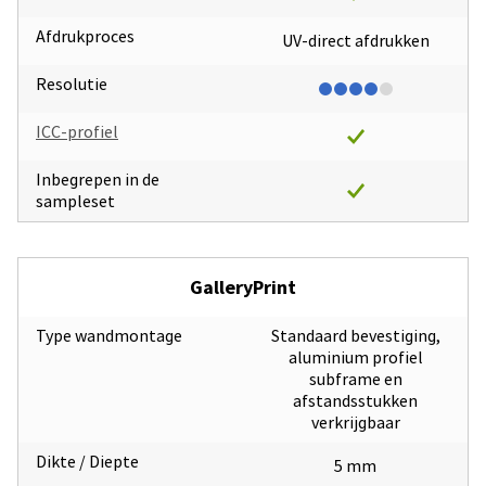
Afdrukproces
UV-direct afdrukken
Resolutie
ICC-profiel
Inbegrepen in de
sampleset
GalleryPrint
Type wandmontage
Standaard bevestiging,
aluminium profiel
subframe en
afstandsstukken
verkrijgbaar
Dikte / Diepte
5 mm