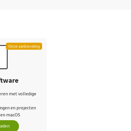
Onze aanbeveling
ftware
leren met volledige
ingen en projecten
 en macOS
oaden