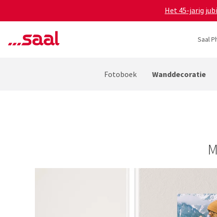
Het 45-jarig ju
Saal P
Wanddecoratie
Fotoboek
M