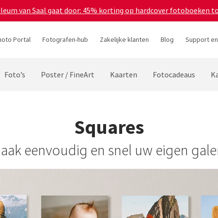
bileum van Saal gaat door: 45% korting op hardcover fotoboeken t
hoto Portal
Fotografen-hub
Zakelijke klanten
Blog
Support en
Foto’s
Poster / FineArt
Kaarten
Fotocadeaus
Ka
Squares
aak eenvoudig en snel uw eigen galer