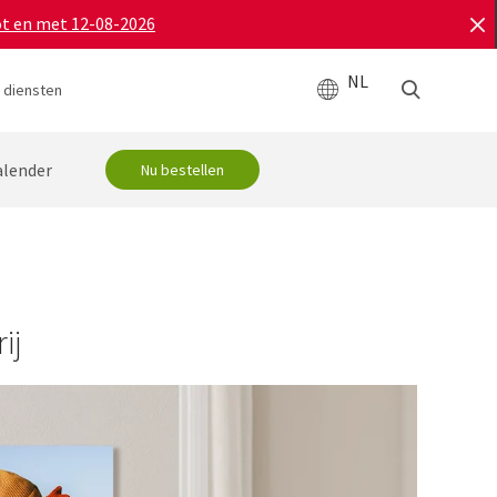
ot en met 12-08-2026
NL
 diensten
lender
Nu bestellen
ij