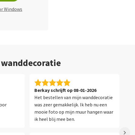
or Windows
e wanddecoratie
Berkay schrijft op 08-01-2026
An
Het bestellen van mijn wanddecoratie
Vo
oor
was zeer gemakkelijk. Ik heb nu een
al
mooie foto op mijn muur hangen waar
en
ik heel blij mee ben.