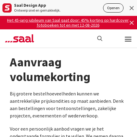
Saal Design App
Openen
Ontwerp snel en gemakkelijk.
Het 45-jarig jubileum van Saal gaat door: 45% korting op hardcover
fotoboeken tot en met 12-08-2026
Aanvraag
volumekorting
Bij grotere bestelhoeveelheden kunnen we
aantrekkelijke prijskondities op maat aanbieden. Denk
aan bestellingen voor tentoonstellingen, zakelijke
projecten, evenementen of wederverkoop.
Voor een persoonlijk aanbod vragen we je het
onderstaande formulier in te vullen. We nemen daarna