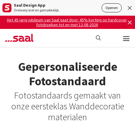
Saal Design App
Openen
Ontwerp snel en gemakkelijk.
Het 45-jarig jubileum van Saal gaat door: 45% korting op hardcover
fotoboeken tot en met 12-08-2026
Gepersonaliseerde
Fotostandaard
Fotostandaards gemaakt van
onze eersteklas Wanddecoratie
materialen