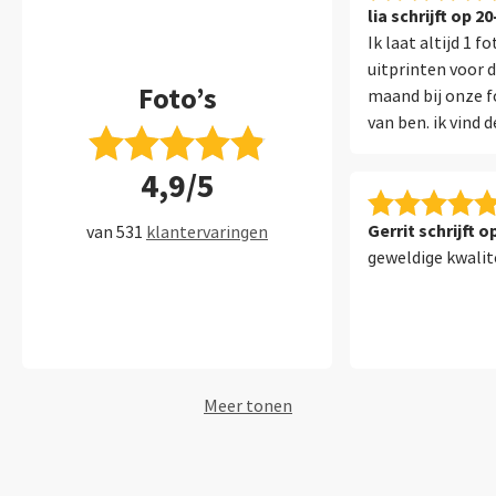
lia schrijft op 2
Ik laat altijd 1 
uitprinten voor d
Foto’s
maand bij onze fo
van ben. ik vind d
geprinte foto pri
4,9/5
bedrijven verand
kleur van de foto
tevreden over saa
Gerrit schrijft 
van 531
klantervaringen
geweldige kwalit
Meer tonen