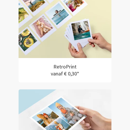
RetroPrint
vanaf € 0,30*