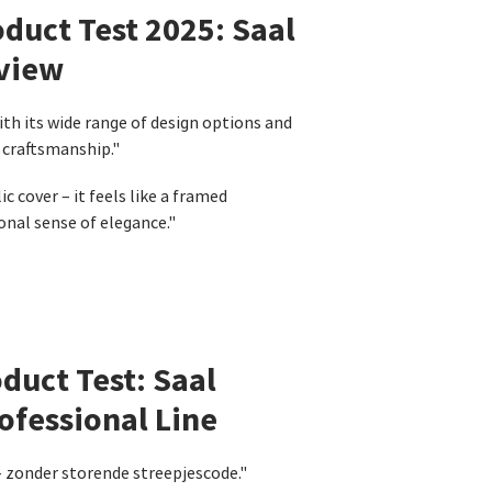
duct Test 2025: Saal
eview
th its wide range of design options and
d craftsmanship."
c cover – it feels like a framed
nal sense of elegance."
duct Test: Saal
ofessional Line
 zonder storende streepjescode."