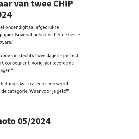
aar van twee CHIP
024
wel onder digitaal afgedrukte
apier. Bovenal behaalde het de beste
tware."
toboek in slechts twee dagen - perfect
rt consequent: Vorig jaar leverde de
dagen."
e belangrijkste categorieën wordt
de categorie 'Waar voor je geld'."
hoto 05/2024