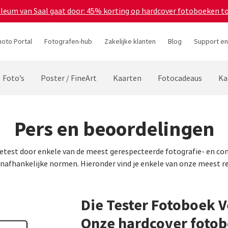
bileum van Saal gaat door: 45% korting op hardcover fotoboeken t
hoto Portal
Fotografen-hub
Zakelijke klanten
Blog
Support en
Foto’s
Poster / FineArt
Kaarten
Fotocadeaus
Ka
Pers en beoordelingen
test door enkele van de meest gerespecteerde fotografie- en con
nafhankelijke normen. Hieronder vind je enkele van onze meest r
Die Tester Fotoboek V
Onze hardcover foto