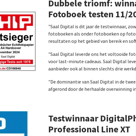
Dubbele triomf: winn
Fotoboek testen 11/2
"Saal Digital is dit jaar de testwinnaar, zo
fotoboeken als onder fotoboeken op fotop
resultaten op het gebied van bereik en sof
"Saal Digital leverde ons het voltooide fo
voor last-minute cadeaus. Saal Digital leve
aanbieder ook al binnen slechts drie werk
"De dominantie van Saal Digital in de twe
afgerond door de herhaalde overwinning in 
Testwinnaar DigitalP
Professional Line XT