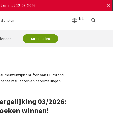
ot en met 12-08-2026
NL
 diensten
lender
Nu bestellen
sumententijdschriften van Duitsland,
ecente resultaten en beoordelingen.
ergelijking 03/2026:
boeken winnen!