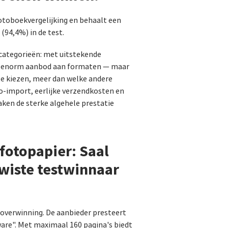
fotoboekvergelijking en behaalt een
(94,4%) in de test.
 categorieën: met uitstekende
een enorm aanbod aan formaten — maar
 te kiezen, meer dan welke andere
to-import, eerlijke verzendkosten en
ken de sterke algehele prestatie
fotopapier: Saal
twiste testwinnaar
 overwinning. De aanbieder presteert
ware". Met maximaal 160 pagina's biedt