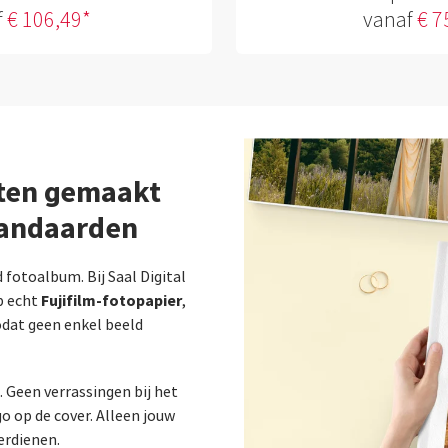
f
€ 106,49*
vanaf
€ 7
ften gemaakt
tandaarden
fotoalbum. Bij Saal Digital
Fujifilm-fotopapier
 echt
,
odat geen enkel beeld
. Geen verrassingen bij het
o op de cover. Alleen jouw
erdienen.