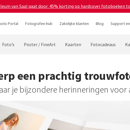
bileum van Saal gaat door: 45% korting op hardcover fotoboeken t
hoto Portal
Fotografen-hub
Zakelijke klanten
Blog
Support en
Foto’s
Poster / FineArt
Kaarten
Fotocadeaus
Ka
rp een prachtig trouwfo
ar je bijzondere herinneringen voor a