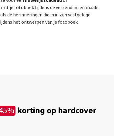
huwelijkscadeau
uze voor een
of
rmt je fotoboek tijdens de verzending en maakt
ls de herinneringen die erin zijn vastgelegd.
tijdens het ontwerpen van je fotoboek.
korting op hardcover
45%
€
Jo