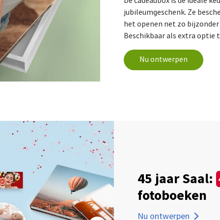
De cadeaubox is de ideale ke
jubileumgeschenk. Ze besche
het openen net zo bijzonder a
Beschikbaar als extra optie 
Nu ontwerpen
45 jaar Saal:
fotoboeken
Nu ontwerpen