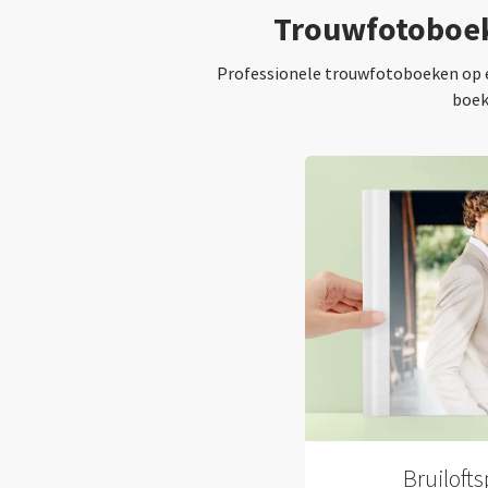
Trouwfotoboek 
Professionele trouwfotoboeken op ec
boek
Bruiloft