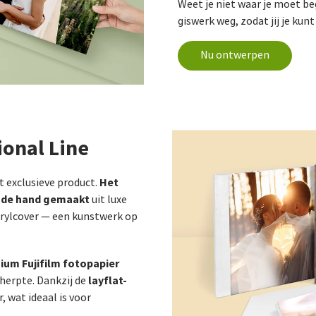
Weet je niet waar je moet 
giswerk weg, zodat jij je kunt
Nu ontwerpen
ional Line
Het
t exclusieve product.
 de hand gemaakt
uit luxe
crylcover — een kunstwerk op
ium Fujifilm fotopapier
layflat-
cherpte. Dankzij de
, wat ideaal is voor