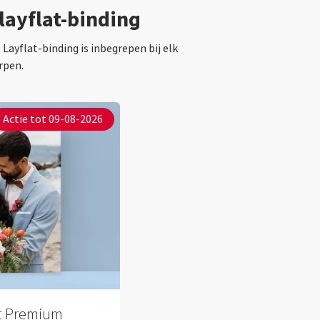
layflat-binding
ayflat-binding is inbegrepen bij elk
rpen.
Actie tot 09-08-2026
et Premium