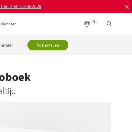
ot en met 12-08-2026
NL
 diensten
lender
Nu bestellen
toboek
ltijd