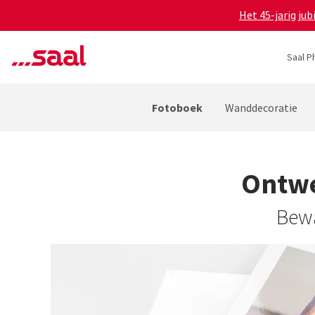
Het 45-jarig ju
Saal P
Fotoboek
Wanddecoratie
Ontwe
Bewa