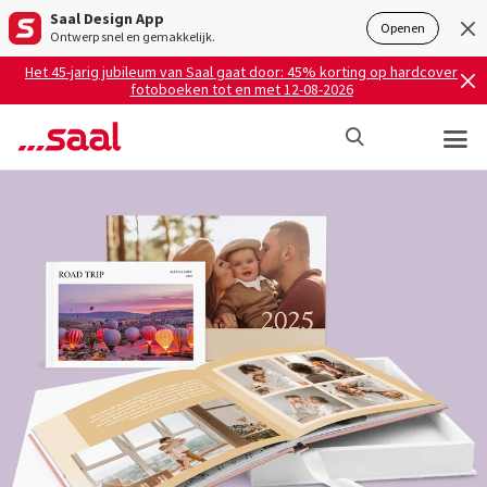
Saal Design App
Openen
Ontwerp snel en gemakkelijk.
Het 45-jarig jubileum van Saal gaat door: 45% korting op hardcover
fotoboeken tot en met 12-08-2026