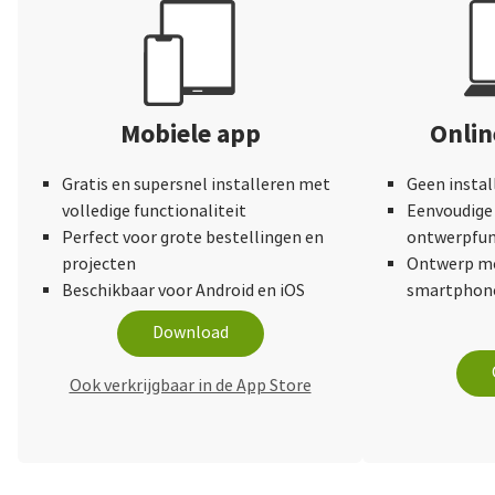
of the matte ima
Holding them nex
high resolution v
representative a
Mobiele app
nearly the same. 
Onli
version will alwa
the printed versi
Gratis en supersnel installeren met
Geen instal
provide a tactile
volledige functionaliteit
Eenvoudige 
smudging.) Using 
Perfect voor grote bestellingen en
ontwerpfun
very easy for me
projecten
Ontwerp me
adjust and assign
Beschikbaar voor Android en iOS
smartphone
the right colour
Download
having to do muc
removing, resizi
Ook verkrijgbaar in de App Store
pictures around w
responsive! The 
pages is a nice t
doesn't feel flim