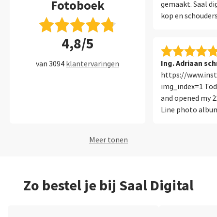
Fotoboek
gemaakt. Saal di
kop en schouders
Software ook erg
4,8/5
gebruiksvriendeli
boeken bij Saal!
Ing. Adriaan sch
van 3094
klantervaringen
https://www.in
img_index=1 Toda
and opened my 2
Line photo album.
and sturdy phot
acrylic cover pan
Meer tonen
with my own cust
great way to carr
my best photogr
travel portfolio, 
Zo bestel je bij Saal Digital
websites are grea
picture up close 
slightly magical.