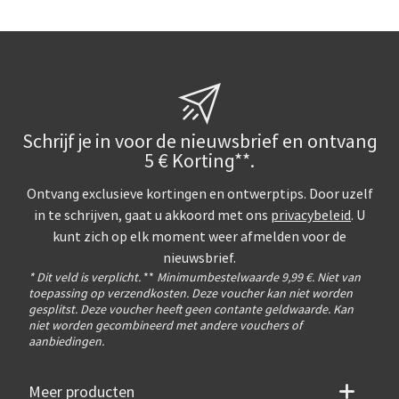
Laying the album 
possible due to t
and that helps t
textured wooden 
soft and holds ni
an unpleasant grip
feeling to hold 
Schrijf je in voor de nieuwsbrief en ontvang
5 € Korting**.
Ontvang exclusieve kortingen en ontwerptips. Door uzelf
in te schrijven, gaat u akkoord met ons
privacybeleid
. U
kunt zich op elk moment weer afmelden voor de
nieuwsbrief.
* Dit veld is verplicht.
**
Minimumbestelwaarde 9,99 €. Niet van
toepassing op verzendkosten. Deze voucher kan niet worden
gesplitst. Deze voucher heeft geen contante geldwaarde. Kan
niet worden gecombineerd met andere vouchers of
aanbiedingen.
Meer producten