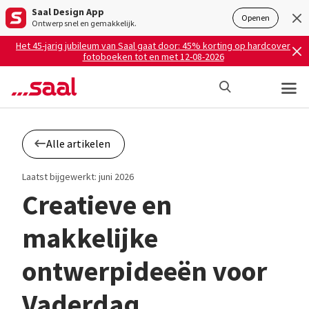
Saal Design App
Openen
Ontwerp snel en gemakkelijk.
Het 45-jarig jubileum van Saal gaat door: 45% korting op hardcover
fotoboeken tot en met 12-08-2026
Alle artikelen
Laatst bijgewerkt: juni 2026
Creatieve en
makkelijke
ontwerpideeën voor
Vaderdag