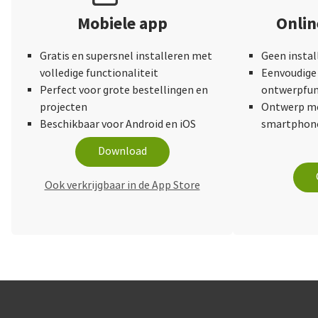
Mobiele app
Onli
Gratis en supersnel installeren met
Geen instal
volledige functionaliteit
Eenvoudige 
Perfect voor grote bestellingen en
ontwerpfun
projecten
Ontwerp me
Beschikbaar voor Android en iOS
smartphone
Download
Ook verkrijgbaar in de App Store