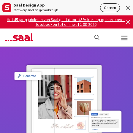
Saal Design App
Openen
Ontwerp snel en gemakkelijk.
Het 45-jarig jubileum van Saal gaat door: 45% korting op hardcover
fotoboeken tot en met 12-08-2026