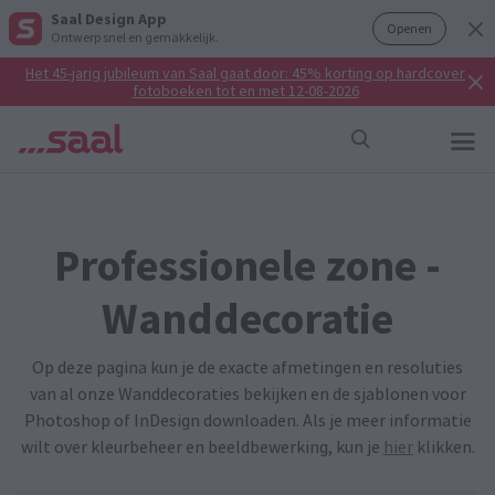
Saal Design App
Openen
Ontwerp snel en gemakkelijk.
Het 45-jarig jubileum van Saal gaat door: 45% korting op hardcover
fotoboeken tot en met 12-08-2026
Professionele zone -
Wanddecoratie
Op deze pagina kun je de exacte afmetingen en resoluties
van al onze Wanddecoraties bekijken en de sjablonen voor
Photoshop of InDesign downloaden. Als je meer informatie
wilt over kleurbeheer en beeldbewerking, kun je
hier
klikken.