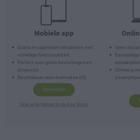
Mobiele app
Onli
Gratis en supersnel installeren met
Geen instal
volledige functionaliteit
Eenvoudige 
Perfect voor grote bestellingen en
ontwerpfun
projecten
Ontwerp me
Beschikbaar voor Android en iOS
smartphone
Download
Ook verkrijgbaar in de App Store