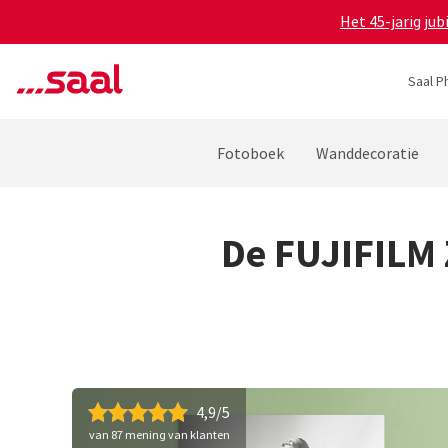
Het 45-jarig ju
Saal P
Fotoboek
Wanddecoratie
De FUJIFILM Z
4,9/5
van 87 mening van klanten