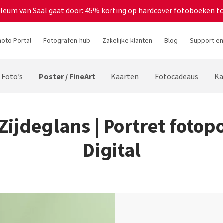
bileum van Saal gaat door: 45% korting op hardcover fotoboeken t
hoto Portal
Fotografen-hub
Zakelijke klanten
Blog
Support en
Poster / FineArt
Foto’s
Kaarten
Fotocadeaus
Ka
ijdeglans | Portret fotop
Digital