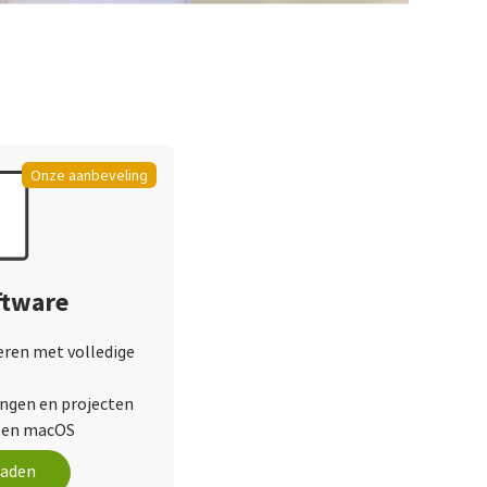
Onze aanbeveling
ftware
leren met volledige
ingen en projecten
 en macOS
oaden