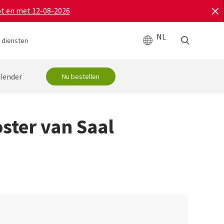
ot en met 12-08-2026
NL
 diensten
lender
Nu bestellen
oster van Saal