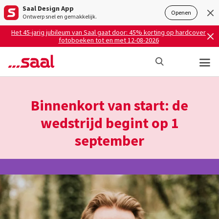
Saal Design App
Openen
Ontwerp snel en gemakkelijk.
Het 45-jarig jubileum van Saal gaat door: 45% korting op hardcover
fotoboeken tot en met 12-08-2026
Binnenkort van start: de
wedstrijd begint op 1
september