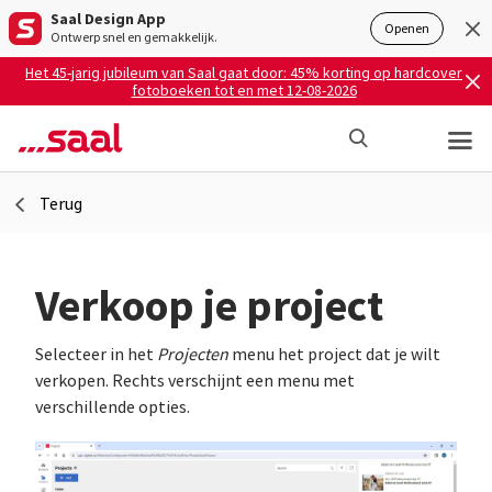
Saal Design App
Openen
Ontwerp snel en gemakkelijk.
Het 45-jarig jubileum van Saal gaat door: 45% korting op hardcover
fotoboeken tot en met 12-08-2026
Terug
Verkoop je project
Selecteer in het
Pro­jec­ten
menu het project dat je wilt
verkopen. Rechts verschijnt een menu met
verschillende opties.