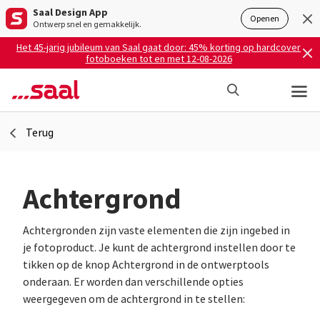
Saal Design App
Openen
Ontwerp snel en gemakkelijk.
Het 45-jarig jubileum van Saal gaat door: 45% korting op hardcover
fotoboeken tot en met 12-08-2026
Terug
Achtergrond
Achtergronden zijn vaste elementen die zijn ingebed in
je fotoproduct. Je kunt de achtergrond instellen door te
tikken op de knop Ach­ter­grond in de ontwerptools
onderaan. Er worden dan verschillende opties
weergegeven om de achtergrond in te stellen: