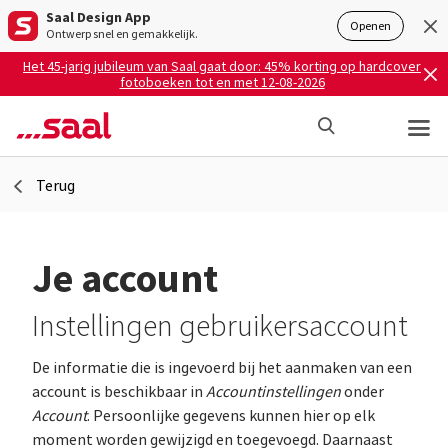
Saal Design App
Openen
Ontwerp snel en gemakkelijk.
Het 45-jarig jubileum van Saal gaat door: 45% korting op hardcover
fotoboeken tot en met 12-08-2026
Terug
Je account
Instellingen gebruikersaccount
De informatie die is ingevoerd bij het aanmaken van een
account is beschikbaar in
Accountinstellingen
onder
Account
. Persoonlijke gegevens kunnen hier op elk
moment worden gewijzigd en toegevoegd. Daarnaast