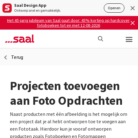
Saal Design App
Openen
Ontwerp snel en gemakkelijk.
Het 45-jarig jubileum van Saal gaat door: 45% korting op hardcover
fotoboeken tot en met 12-08-2026
Terug
Projecten toevoegen
aan Foto Opdrachten
Naast producten met één afbeelding is het mogelijk om
een project dat je al hebt ontworpen toe te voegen aan
een Fototaak. Hierdoor kun je vooraf ontworpen
producten zoals Fotoboeken en Fotomappen