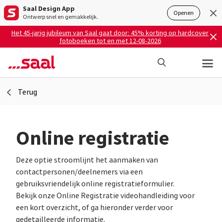
Saal Design App
Openen
Ontwerp snel en gemakkelijk.
Het 45-jarig jubileum van Saal gaat door: 45% korting op hardcover
fotoboeken tot en met 12-08-2026
Terug
Online registratie
Deze optie stroomlijnt het aanmaken van
contactpersonen/deelnemers via een
gebruiksvriendelijk online registratieformulier.
Bekijk onze Online Registratie videohandleiding voor
een kort overzicht, of ga hieronder verder voor
gedetailleerde informatie.