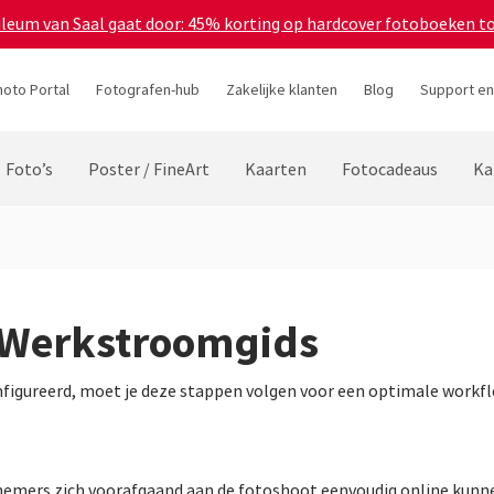
bileum van Saal gaat door: 45% korting op hardcover fotoboeken t
hoto Portal
Fotografen-hub
Zakelijke klanten
Blog
Support en
Foto’s
Poster / FineArt
Kaarten
Fotocadeaus
Ka
 Werkstroomgids
figureerd, moet je deze stappen volgen voor een optimale workfl
lnemers zich voorafgaand aan de fotoshoot eenvoudig online kunne