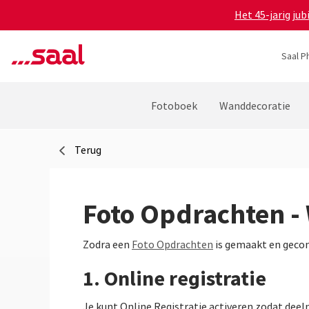
Het 45-jarig ju
Saal P
Fotoboek
Wanddecoratie
Terug
Foto Opdrachten -
Zodra een
Foto Opdrachten
is gemaakt en gecon
1. Online registratie
Je kunt Online Registratie activeren zodat dee