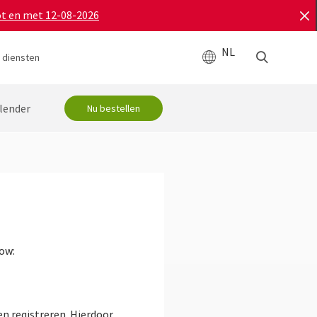
ot en met 12-08-2026
NL
 diensten
lender
Nu bestellen
ow:
n registreren. Hierdoor