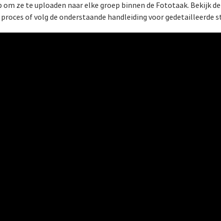
p om ze te uploaden naar elke groep binnen de Fototaak. Bekijk de
 proces of volg de onderstaande handleiding voor gedetailleerde 