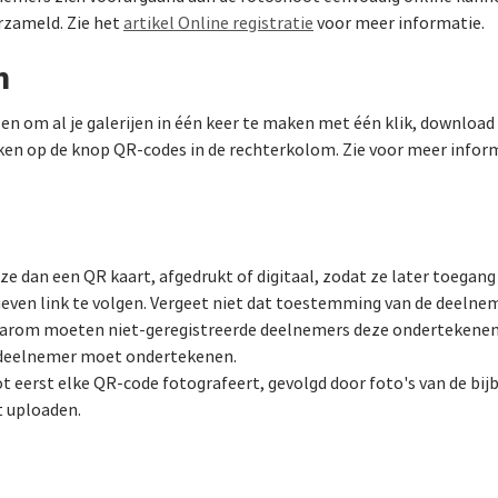
rzameld. Zie het
artikel Online registratie
voor meer informatie.
n
n om al je galerijen in één keer te maken met één klik, download 
ken op de knop QR-codes in de rechterkolom. Zie voor meer infor
 ze dan een QR kaart, afgedrukt of digitaal, zodat ze later toegan
geven link te volgen. Vergeet niet dat toestemming van de deelnem
Daarom moeten niet-geregistreerde deelnemers deze ondertekenen
 deelnemer moet ondertekenen.
ot eerst elke QR-code fotografeert, gevolgd door foto's van de bi
t uploaden.