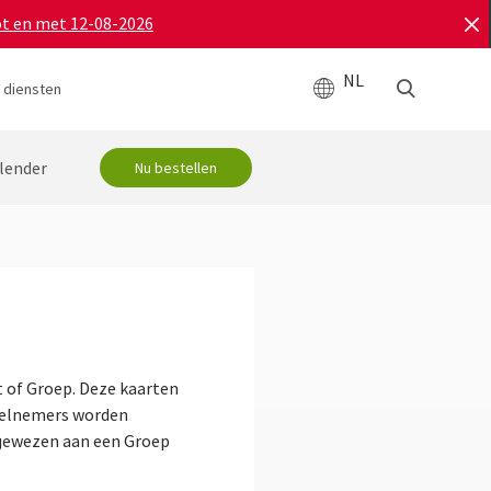
ot en met 12-08-2026
NL
 diensten
lender
Nu bestellen
 of Groep. Deze kaarten
deelnemers worden
egewezen aan een Groep