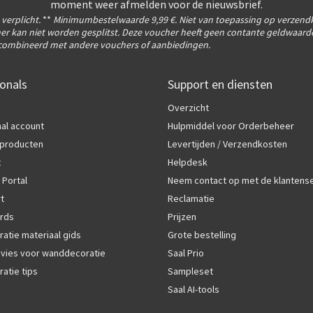
moment weer afmelden voor de nieuwsbrief.
s verplicht.
**
Minimumbestelwaarde 9,99 €. Niet van toepassing op verzend
er kan niet worden gesplitst. Deze voucher heeft geen contante geldwaarde
ombineerd met andere vouchers of aanbiedingen.
onals
Support en diensten
Overzicht
al account
Hulpmiddel voor Orderbeheer
producten
Levertijden / Verzendkosten
t
Helpdesk
 Portal
Neem contact op met de klantens
rt
Reclamatie
rds
Prijzen
atie materiaal gids
Grote bestelling
vies voor wanddecoratie
Saal Prio
atie tips
Sampleset
Saal AI-tools