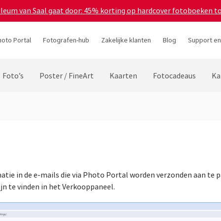
bileum van Saal gaat door: 45% korting op hardcover fotoboeken t
hoto Portal
Fotografen-hub
Zakelijke klanten
Blog
Support en
Foto’s
Poster / FineArt
Kaarten
Fotocadeaus
Ka
atie in de e-mails die via Photo Portal worden verzonden aan te 
jn te vinden in het Verkooppaneel.