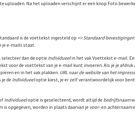
 te uploaden. Na het uploaden verschijnt er een knop Foto bewerke
Standaard is de voettekst ingesteld op
== Standaard bevestigingen
 je e-mails staat.
, selecteer dan de optie
Individueel
in het vak Voettekst e-mail. E
kst voor de voettekst van je e-mail kunt invoeren. Als je je afdruk
piëren en in het vak plakken.
URL naar de website van het impres
 je de
Individueel
optie kiest, je er zelf verantwoordelijk voor bent
of
Individueel
optie is geselecteerd, wordt altijd de
bedrijfsnaam
we
am is opgegeven, worden in plaats daarvan je
voor-
en
achternaam
w