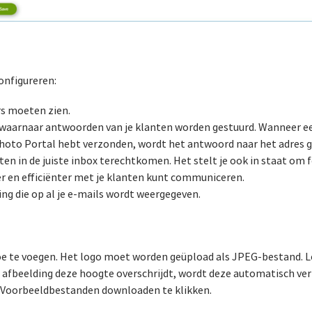
onfigureren:
rs moeten zien.
p waarnaar antwoorden van je klanten worden gestuurd. Wanneer e
Photo Portal hebt verzonden, wordt het antwoord naar het adres ges
ten in de juiste inbox terechtkomen. Het stelt je ook in staat om f
r en efficiënter met je klanten kunt communiceren.
ing die op al je e-mails wordt weergegeven.
 toe te voegen. Het logo moet worden geüpload als JPEG-bestand. 
e afbeelding deze hoogte overschrijdt, wordt deze automatisch ver
Voorbeeldbestanden downloaden te klikken.