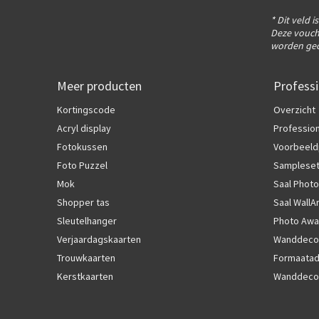
* Dit veld i
Deze vouch
worden gec
Meer producten
Professi
Kortingscode
Overzicht
Acryl display
Profession
Fotokussen
Voorbeeld
Foto Puzzel
Samplese
Mok
Saal Photo
Shopper tas
Saal WallA
Sleutelhanger
Photo Awa
Verjaardagskaarten
Wanddecor
Trouwkaarten
Formaatad
Kerstkaarten
Wanddecor