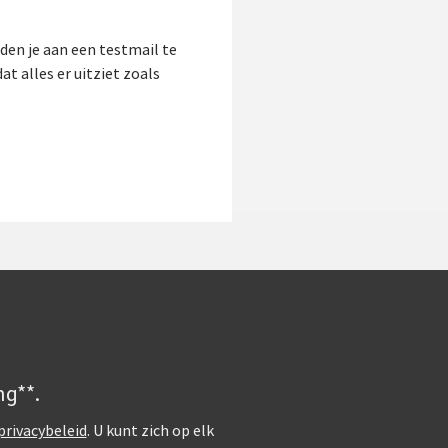
aden je aan een testmail te
t alles er uitziet zoals
ng**.
privacybeleid
. U kunt zich op elk