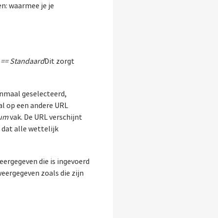
n: waarmee je je
 == Standaard
Dit zorgt
enmaal geselecteerd,
 al op een andere URL
sum
vak. De URL verschijnt
 dat alle wettelijk
ergegeven die is ingevoerd
eergegeven zoals die zijn