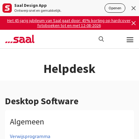
Saal Design App
Openen
Ontwerp snel en gemakkelijk.
Het 45-jarig jubileum van Saal gaat door: 45% korting op hardcover
fotoboeken tot en met 12-08-2026
Helpdesk
Desktop Software
Algemeen
Verwijsprogramma