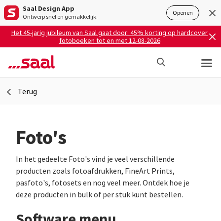
Saal Design App
Openen
Ontwerp snel en gemakkelijk.
Het 45-jarig jubileum van Saal gaat door: 45% korting op hardcover
fotoboeken tot en met 12-08-2026
Terug
Foto's
In het gedeelte Foto's vind je veel verschillende
producten zoals fotoafdrukken, FineArt Prints,
pasfoto's, fotosets en nog veel meer. Ontdek hoe je
deze producten in bulk of per stuk kunt bestellen.
Software menu