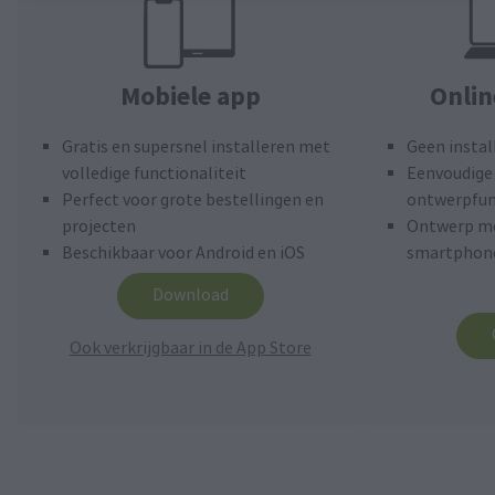
Mobiele app
Onli
Gratis en supersnel installeren met
Geen instal
volledige functionaliteit
Eenvoudige 
Perfect voor grote bestellingen en
ontwerpfun
projecten
Ontwerp me
Beschikbaar voor Android en iOS
smartphone
Download
Ook verkrijgbaar in de App Store