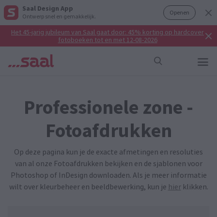
Saal Design App
Openen
Ontwerp snel en gemakkelijk.
Het 45-jarig jubileum van Saal gaat door: 45% korting op hardcover
fotoboeken tot en met 12-08-2026
Professionele zone -
Fotoafdrukken
Op deze pagina kun je de exacte afmetingen en resoluties
van al onze Fotoafdrukken bekijken en de sjablonen voor
Photoshop of InDesign downloaden. Als je meer informatie
wilt over kleurbeheer en beeldbewerking, kun je
hier
klikken.