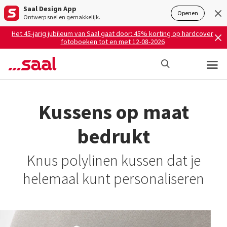
Saal Design App
Openen
Ontwerp snel en gemakkelijk.
Het 45-jarig jubileum van Saal gaat door: 45% korting op hardcover
fotoboeken tot en met 12-08-2026
Kussens op maat
bedrukt
Knus polylinen kussen dat je
helemaal kunt personaliseren