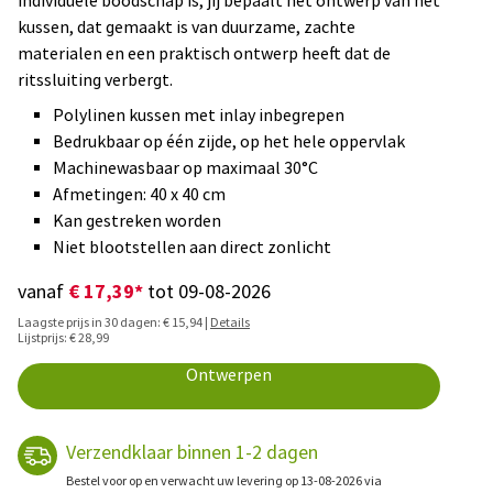
individuele boodschap is, jij bepaalt het ontwerp van het
kussen, dat gemaakt is van duurzame, zachte
materialen en een praktisch ontwerp heeft dat de
ritssluiting verbergt.
Polylinen kussen met inlay inbegrepen
Bedrukbaar op één zijde, op het hele oppervlak
Machinewasbaar op maximaal 30°C
Afmetingen: 40 x 40 cm
Kan gestreken worden
Niet blootstellen aan direct zonlicht
€ 17,39*
vanaf
tot 09-08-2026
Laagste prijs in 30 dagen: € 15,94 |
Details
Lijstprijs: € 28,99
Ontwerpen
Verzendklaar binnen 1-2 dagen
Bestel voor op en verwacht uw levering op 13-08-2026 via