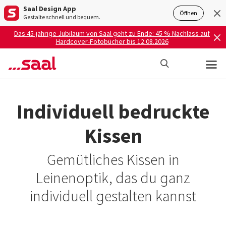
Saal Design App
Öffnen
Gestalte schnell und bequem.
Das 45-jährige Jubiläum von Saal geht zu Ende: 45 % Nachlass auf
Hardcover-Fotobücher bis 12.08.2026
Individuell bedruckte
Kissen
Gemütliches Kissen in
Leinenoptik, das du ganz
individuell gestalten kannst