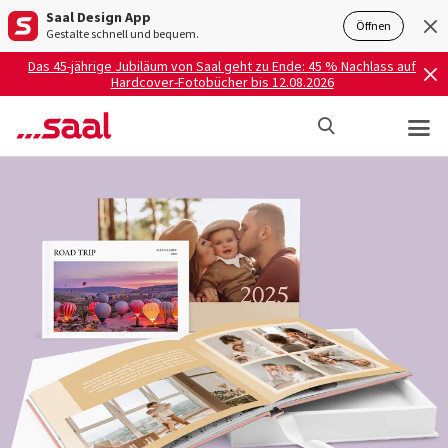
Saal Design App
Öffnen
Gestalte schnell und bequem.
Das 45-jährige Jubiläum von Saal geht zu Ende: 45 % Nachlass auf
Hardcover-Fotobücher bis 12.08.2026