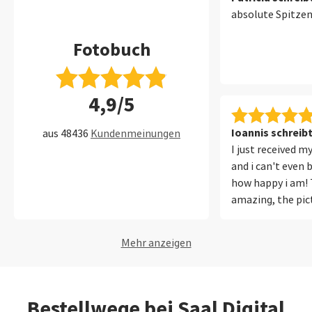
absolute Spitze
Fotobuch
4,9/5
Ioannis schreib
aus 48436
Kundenmeinungen
I just received m
and i can't even 
how happy i am! T
amazing, the pict
colors as they sh
totally recomme
Mehr anzeigen
very much for th
delivery, and ama
Bestellwege bei Saal Digital