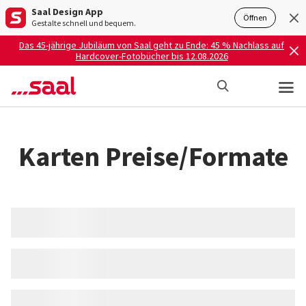
Saal Design App
Öffnen
Gestalte schnell und bequem.
Das 45-jährige Jubiläum von Saal geht zu Ende: 45 % Nachlass auf
Hardcover-Fotobücher bis 12.08.2026
Karten Preise/Formate