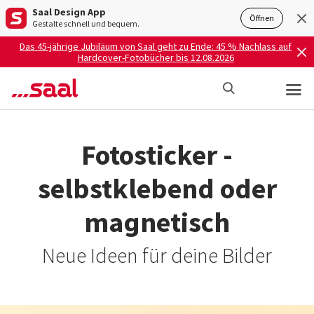
Saal Design App
Öffnen
Gestalte schnell und bequem.
Das 45-jährige Jubiläum von Saal geht zu Ende: 45 % Nachlass auf
Hardcover-Fotobücher bis 12.08.2026
Fotosticker -
selbstklebend oder
magnetisch
Neue Ideen für deine Bilder