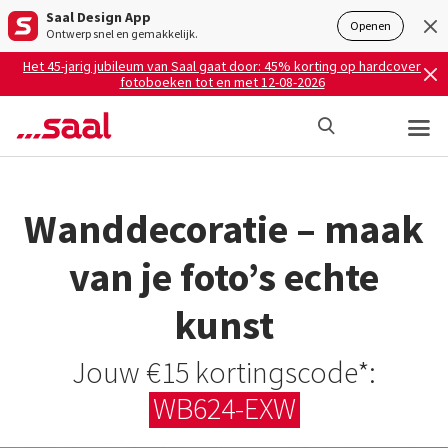
Saal Design App
Openen
Ontwerp snel en gemakkelijk.
Het 45-jarig jubileum van Saal gaat door: 45% korting op hardcover
fotoboeken tot en met 12-08-2026
Wanddecoratie – maak
van je foto’s echte
kunst
Jouw €15 kortingscode*:
WB624-EXW