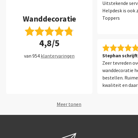
Uitstekende serv
Helpdesk is ook 
Wanddecoratie
Toppers
4,8/5
Stephan schrijft
van 954
klantervaringen
Zeer tevreden ov
wanddecoratie h
bestellen. Ruime
kwaliteit en daar
assistent die me 
kijk ernaar uit 
Meer tonen
te ontvangen en 