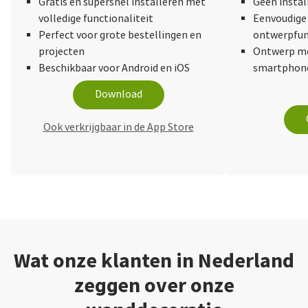
Gratis en supersnel installeren met
Geen instal
volledige functionaliteit
Eenvoudige 
Perfect voor grote bestellingen en
ontwerpfun
projecten
Ontwerp me
Beschikbaar voor Android en iOS
smartphone
Download
Ook verkrijgbaar in de App Store
Wat onze klanten in Nederland
zeggen over onze