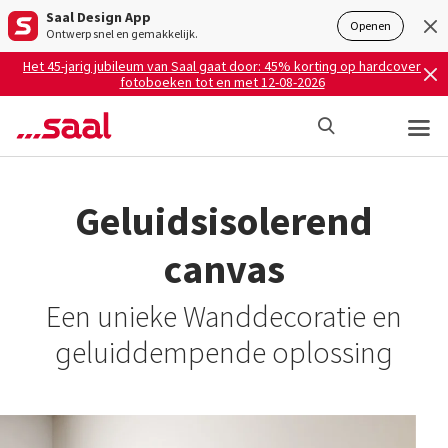
Saal Design App
Openen
Ontwerp snel en gemakkelijk.
Het 45-jarig jubileum van Saal gaat door: 45% korting op hardcover
fotoboeken tot en met 12-08-2026
Geluidsisolerend
canvas
Een unieke Wanddecoratie en
geluiddempende oplossing