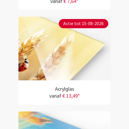
vanaf
€ 7,64*
Actie tot 15-08-2026
Acrylglas
vanaf
€ 13,49*