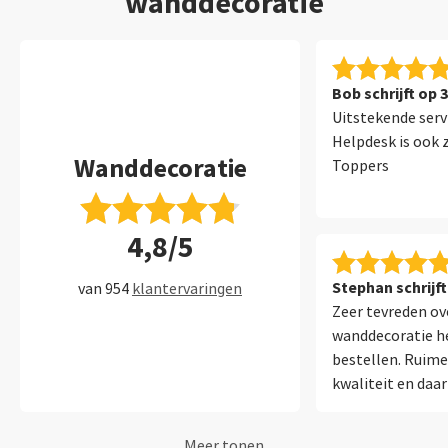
wanddecoratie
Bob schrijft op 
Uitstekende serv
Helpdesk is ook 
Wanddecoratie
Toppers
4,8/5
Stephan schrijft
van 954
klantervaringen
Zeer tevreden ov
wanddecoratie h
bestellen. Ruime
kwaliteit en daar
assistent die me 
kijk ernaar uit 
Meer tonen