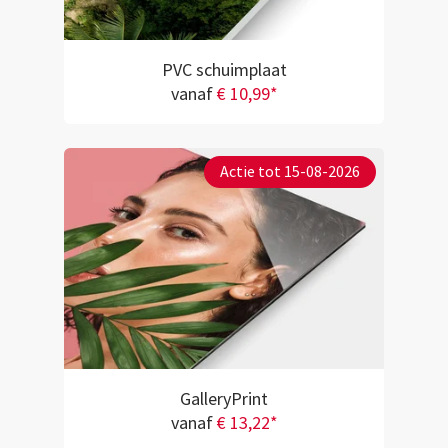
PVC schuimplaat
vanaf
€ 10,99*
Actie tot 15-08-2026
GalleryPrint
vanaf
€ 13,22*