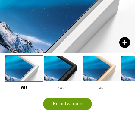
wit
zwart
as
Nu ontwerpen