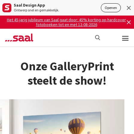
Saal Design App
Openen
Ontwerp snel en gemakkelijk.
Het 45-jarig jubileum van Saal gaat door: 45% korting op hardcover
fotoboeken tot en met 12-08-2026
Onze GalleryPrint
steelt de show!