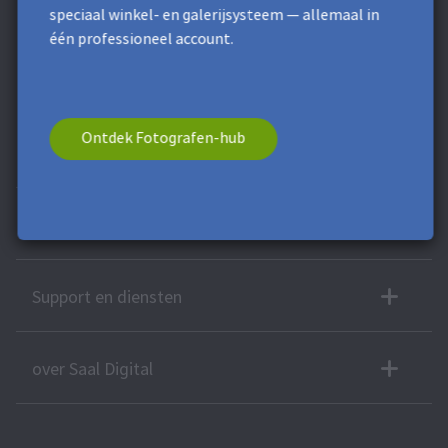
nieuwsbrief.
speciaal winkel- en galerijsysteem — allemaal in
* Dit veld is verplicht.
**
Minimumbestelwaarde 9,99 €. Niet van
één professioneel account.
toepassing op verzendkosten. Deze voucher kan niet worden
gesplitst. Deze voucher heeft geen contante geldwaarde. Kan
niet worden gecombineerd met andere vouchers of
aanbiedingen.
Ontdek Fotografen-hub
Meer producten
Professionals
Support en diensten
over Saal Digital