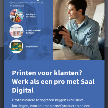
Dit oppervlak is beschikbaar voor Portfolioalbums.
Printen voor klanten?
Schrijf je in voor de nieuwsbrief en ontvang
Werk als een pro met Saal
5 € Korting**.
Digital
Ontvang exclusieve kortingen en ontwerptips. Door uzelf
in te schrijven, gaat u akkoord met ons
privacybeleid
. U
Professionele fotografen krijgen exclusieve
kunt zich op elk moment weer afmelden voor de
kortingen, voordelen op proefproducten en een