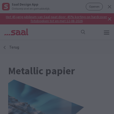
Saal Design App
Openen
Ontwerp snel en gemakkelijk.
Het 45-jarig jubileum van Saal gaat door: 45% korting op hardcover
fotoboeken tot en met 12-08-2026
Terug
Metallic papier