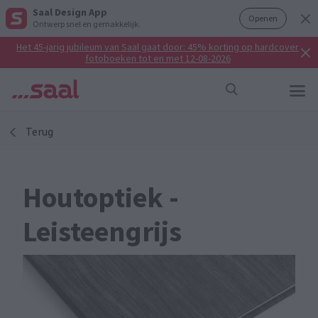
Saal Design App
Openen
Ontwerp snel en gemakkelijk.
Het 45-jarig jubileum van Saal gaat door: 45% korting op hardcover
fotoboeken tot en met 12-08-2026
Terug
Houtoptiek -
Leisteengrijs