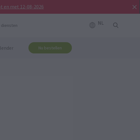
ot en met 12-08-2026
NL
 diensten
lender
Nu bestellen