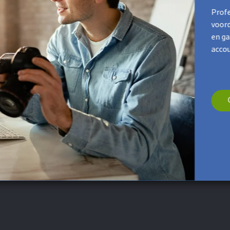
 onze productvideo
Profe
voord
en ga
accou