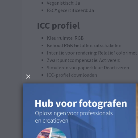
Veganistisch: Ja
FSC® gecertificeerd: Ja
ICC profiel
Kleurruimte: RGB
Behoud RGB Getallen: uitschakelen
Intentie voor rendering: Relatief colorimet
Zwartpuntcompensatie: Activeren:
Simuleren van papierkleur: Deactiveren
ICC-profiel downloaden
Reinigingsadvies
Er wordt geen reiniging aanbevolen voor dit opp
Beschikbaar in de volge
Dit oppervlak is beschikbaar voor FineArt Prints