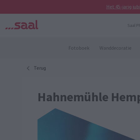
Het 45-jarig ju
Saal P
Fotoboek
Wanddecoratie
Terug
Hahnemühle Hemp 