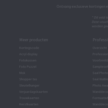
Ontvang exclusieve kortingen e
* Dit veld i
Deze vouch
worden gec
Meer producten
Professi
Kortingscode
Overzicht
Acryl display
Profession
Fotokussen
Voorbeeld
Foto Puzzel
Samplese
Mok
Saal Photo
Shopper tas
Saal WallA
Sleutelhanger
Photo Awa
Verjaardagskaarten
Wanddecor
Trouwkaarten
Formaatad
Kerstkaarten
Wanddecor