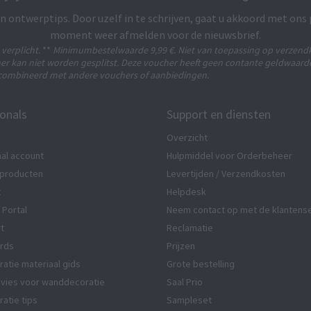
n ontwerptips. Door uzelf in te schrijven, gaat u akkoord met ons
moment weer afmelden voor de nieuwsbrief.
s verplicht.
**
Minimumbestelwaarde 9,99 €. Niet van toepassing op verzend
er kan niet worden gesplitst. Deze voucher heeft geen contante geldwaarde
ombineerd met andere vouchers of aanbiedingen.
onals
Support en diensten
Overzicht
al account
Hulpmiddel voor Orderbeheer
producten
Levertijden / Verzendkosten
t
Helpdesk
 Portal
Neem contact op met de klantens
rt
Reclamatie
rds
Prijzen
atie materiaal gids
Grote bestelling
vies voor wanddecoratie
Saal Prio
atie tips
Sampleset