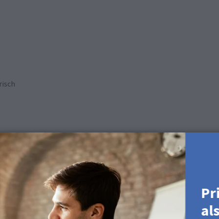
risch
ervlak.
nde producten
Pr
al
 en FineArt Posters.