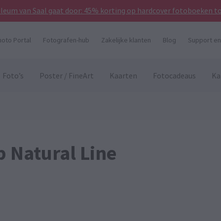
bileum van Saal gaat door: 45% korting op hardcover fotoboeken t
hoto Portal
Fotografen-hub
Zakelijke klanten
Blog
Support en
Foto’s
Poster / FineArt
Kaarten
Fotocadeaus
Ka
Natural Line