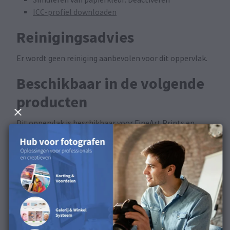
ICC-profiel downloaden
Reinigingsadvies
Er wordt geen reiniging aanbevolen voor dit oppervlak.
Beschikbaar in de volgende
producten
Dit oppervlak is beschikbaar voor FineArt Prints en
FineArt Posters.
Ontdek het oppervlak in
onze productvideo