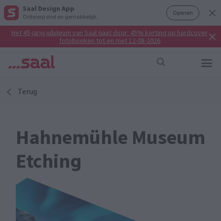
Saal Design App
Openen
Ontwerp snel en gemakkelijk.
Het 45-jarig jubileum van Saal gaat door: 45% korting op hardcover
fotoboeken tot en met 12-08-2026
Terug
Hahnemühle Museum
Etching