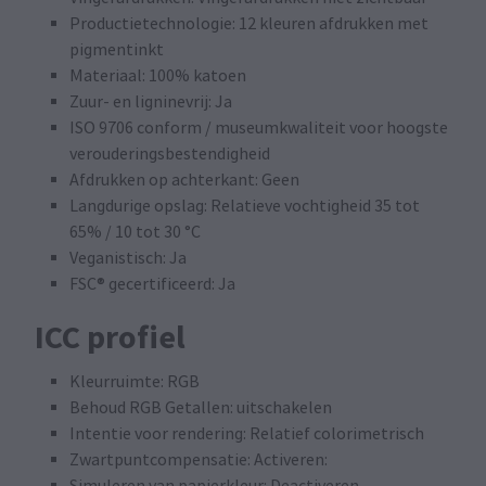
Productietechnologie: 12 kleuren afdrukken met
pigmentinkt
Materiaal: 100% katoen
Zuur- en ligninevrij: Ja
ISO 9706 conform / museumkwaliteit voor hoogste
verouderingsbestendigheid
Afdrukken op achterkant: Geen
Langdurige opslag: Relatieve vochtigheid 35 tot
65% / 10 tot 30 °C
Veganistisch: Ja
FSC® gecertificeerd: Ja
ICC profiel
Kleurruimte: RGB
Behoud RGB Getallen: uitschakelen
Intentie voor rendering: Relatief colorimetrisch
Zwartpuntcompensatie: Activeren:
Simuleren van papierkleur: Deactiveren