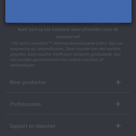
5 € Korting**.
Ontvang exclusieve kortingen en ontwerptips. Door uzelf
in te schrijven, gaat u akkoord met ons
privacybeleid
. U
kunt zich op elk moment weer afmelden voor de
nieuwsbrief.
* Dit veld is verplicht.
**
Minimumbestelwaarde 9,99 €. Niet van
toepassing op verzendkosten. Deze voucher kan niet worden
gesplitst. Deze voucher heeft geen contante geldwaarde. Kan
niet worden gecombineerd met andere vouchers of
aanbiedingen.
Meer producten
Professionals
Support en diensten