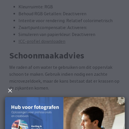
Kleurruimte: RGB
Behoud RGB Getallen: Deactiveren
Intentie voor rendering: Relatief colorimetrisch
Zwartpuntcompensatie: Activeren:
Simuleren van papierkleur: Deactiveren
ICC-profiel downloaden
Schoonmaakadvies
We raden af om water te gebruiken om dit oppervlak
schoon te maken. Gebruik indien nodig een zachte
microvezeldoek, maar de kans bestaat dat er krassen op
de zijkanten komen.
Beschikbaar in de volgende
producten
Dit oppervlak is beschikbaar voor Fotoboeken en