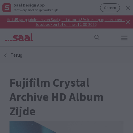
Saal Design App
Openen
Ontwerp snel en gemakkelijk.
Het 45-jarig jubileum van Saal gaat door: 45% korting op hardcover
fotoboeken tot en met 12-08-2026
Terug
Fujifilm Crystal
Archive HD Album
Zijde