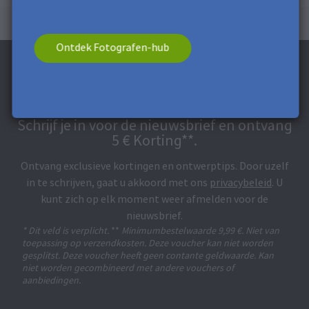
Ontdek Fotografen-hub
Schrijf je in voor de nieuwsbrief en ontvang
5 € Korting**.
Ontvang exclusieve kortingen en ontwerptips. Door uzelf
in te schrijven, gaat u akkoord met ons
privacybeleid
. U
kunt zich op elk moment weer afmelden voor de
nieuwsbrief.
* Dit veld is verplicht.
**
Minimumbestelwaarde 9,99 €. Niet van
toepassing op verzendkosten. Deze voucher kan niet worden
gesplitst. Deze voucher heeft geen contante geldwaarde. Kan
niet worden gecombineerd met andere vouchers of
aanbiedingen.