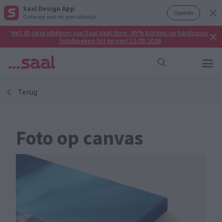
Saal Design App
Openen
Ontwerp snel en gemakkelijk.
Het 45-jarig jubileum van Saal gaat door: 45% korting op hardcover
fotoboeken tot en met 12-08-2026
Terug
Foto op canvas