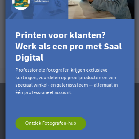
Printen voor klanten?
Werk als een pro met Saal
Digital
Professionele fotografen krijgen exclusieve
kortingen, voordelen op proefproducten en een
speciaal winkel- en galerijsysteem — allemaal in
één professioneel account.
Schrijf je in voor de nieuwsbrief en ontvang
Ontdek Fotografen-hub
5 € Korting**.