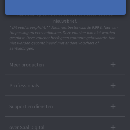
Ontvang exclusieve kortingen en ontwerptips. Door uzelf
in te schrijven, gaat u akkoord met ons
privacybeleid
. U
kunt zich op elk moment weer afmelden voor de
nieuwsbrief.
* Dit veld is verplicht.
**
Minimumbestelwaarde 9,99 €. Niet van
toepassing op verzendkosten. Deze voucher kan niet worden
gesplitst. Deze voucher heeft geen contante geldwaarde. Kan
niet worden gecombineerd met andere vouchers of
aanbiedingen.
Meer producten
Professionals
Support en diensten
over Saal Digital