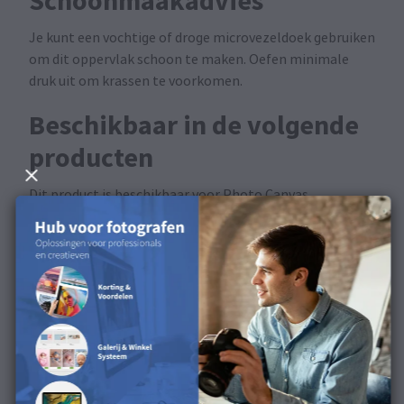
Schoonmaakadvies
Je kunt een vochtige of droge microvezeldoek gebruiken
om dit oppervlak schoon te maken. Oefen minimale
druk uit om krassen te voorkomen.
Beschikbaar in de volgende
producten
Dit product is beschikbaar voor Photo Canvas.
Ontdek het oppervlak in
onze productvideo