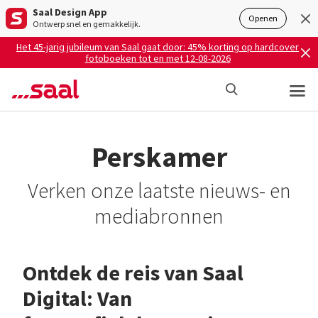
Saal Design App
Openen
Ontwerp snel en gemakkelijk.
Het 45-jarig jubileum van Saal gaat door: 45% korting op hardcover
fotoboeken tot en met 12-08-2026
Perskamer
Verken onze laatste nieuws- en
mediabronnen
Ontdek de reis van Saal
Digital: Van