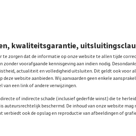
n, kwaliteitsgarantie, uitsluitingscla
r te zorgen dat de informatie op onze website te allen tijde correct
en zonder voorafgaande kennisgeving aan indien nodig. Desondanks
stheid, actualiteit en volledigheid uitsluiten. Dit geldt ook voor
ct op deze website aanbieden. Wij aanvaarden geen enkele aansprakel
el van een link of andere verwijzingen.
r directe of indirecte schade (inclusief gederfde winst) die te herle
 is auteursrechtelijk beschermd. De inhoud van onze website mag 
 verbiedt ook de opslag en reproductie van afbeeldingen of grafi