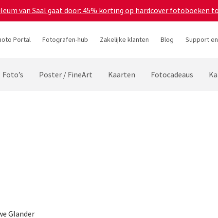
bileum van Saal gaat door: 45% korting op hardcover fotoboeken t
hoto Portal
Fotografen-hub
Zakelijke klanten
Blog
Support en
Foto’s
Poster / FineArt
Kaarten
Fotocadeaus
Ka
Uwe Glander