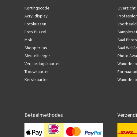
Kortingscode
Overzicht
Acryl display
Profession
Fotokussen
Voorbeeld
Foto Puzzel
Samplese
Mok
Saal Photo
Shopper tas
Saal WallA
Sleutelhanger
Photo Awa
Verjaardagskaarten
Wanddecor
Trouwkaarten
Formaatad
Kerstkaarten
Wanddecor
Betaalmethodes
Verzend