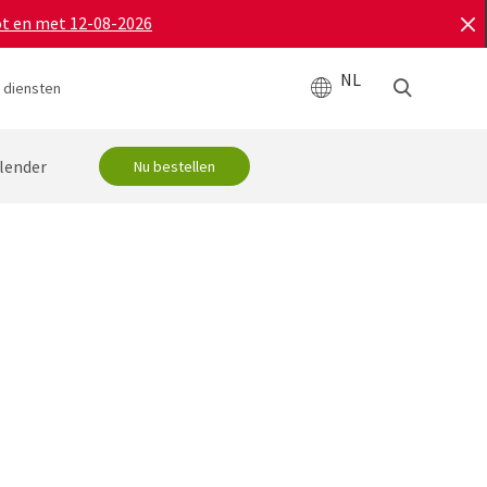
ot en met 12-08-2026
NL
 diensten
lender
Nu bestellen