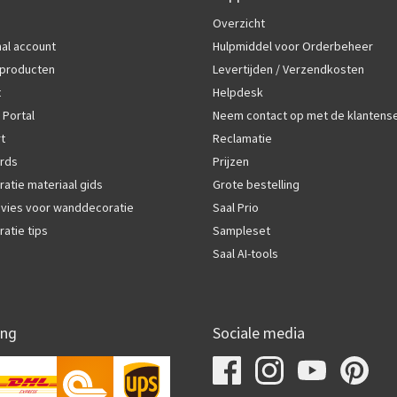
Overzicht
al account
Hulpmiddel voor Orderbeheer
producten
Levertijden / Verzendkosten
t
Helpdesk
 Portal
Neem contact op met de klantens
rt
Reclamatie
rds
Prijzen
atie materiaal gids
Grote bestelling
vies voor wanddecoratie
Saal Prio
atie tips
Sampleset
Saal AI-tools
ing
Sociale media