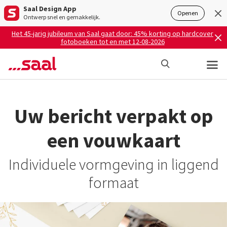
Saal Design App
Openen
Ontwerp snel en gemakkelijk.
Het 45-jarig jubileum van Saal gaat door: 45% korting op hardcover
fotoboeken tot en met 12-08-2026
Uw bericht verpakt op
een vouwkaart
Individuele vormgeving in liggend
formaat