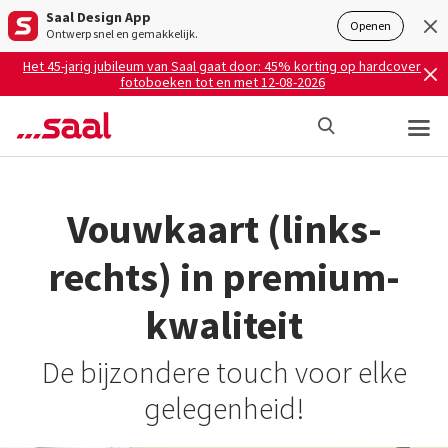
Saal Design App
Openen
Ontwerp snel en gemakkelijk.
Het 45-jarig jubileum van Saal gaat door: 45% korting op hardcover
fotoboeken tot en met 12-08-2026
Vouwkaart (links-
rechts) in premium-
kwaliteit
De bijzondere touch voor elke
gelegenheid!